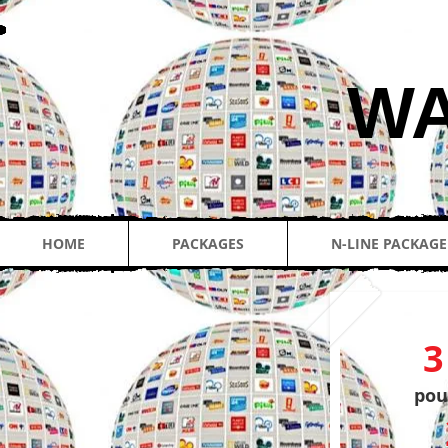
​W
HOME
PACKAGES
N-LINE PACKAGE
3
pou