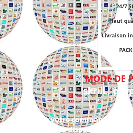
24/7 S
Haut qua
Livraison i
PACK 
MODE DE 
skrill , pa
Faite votre commande en pri
assistance est disponible 24/