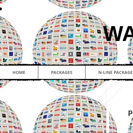
​W
HOME
PACKAGES
N-LINE PACKAGE
p