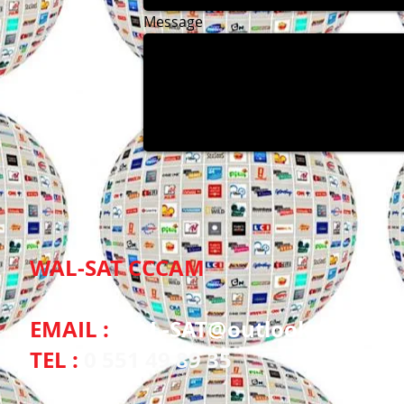
Message
WAL-SAT CCCAM
EMAIL :
WAL-SAT@outlook.fr
TEL :
0 551 49 89 35